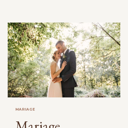
NOMADE
ET
CHIC
À
GRENOBLE
MARIAGE
Mariage