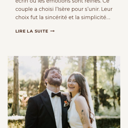
écrin où les émotions sont reines. Ce
couple a choisi l’Isère pour s’unir. Leur
choix fut la sincérité et la simplicité….
MARIAGE
LIRE LA SUITE
AUTHENTIQUE
CHÂTEAU
DE
PUPETIÈRE
:
LUMIÈRE
ET
ÉMOTION