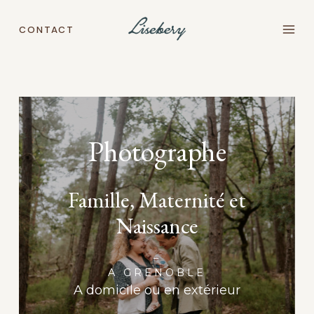
Aller
au
CONTACT
contenu
Photographe
Famille, Maternité et
Naissance
–
A GRENOBLE
A domicile ou en extérieur