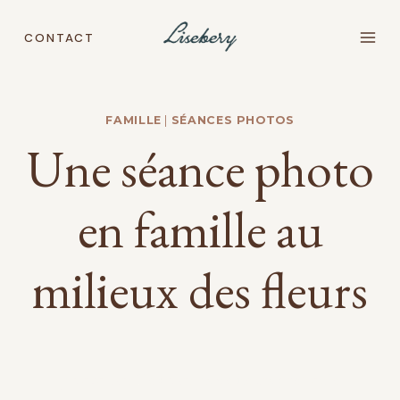
Aller
au
CONTACT
contenu
FAMILLE
|
SÉANCES PHOTOS
Une séance photo
en famille au
milieux des fleurs
photo famille champs de fleurs grenoble