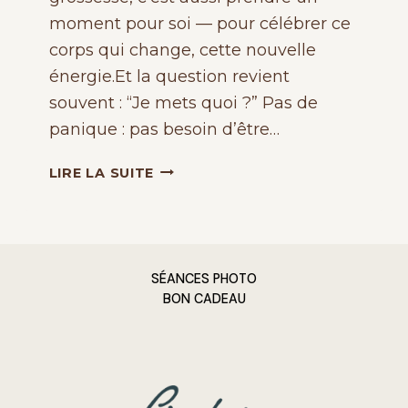
moment pour soi — pour célébrer ce
corps qui change, cette nouvelle
énergie.Et la question revient
souvent : “Je mets quoi ?” Pas de
panique : pas besoin d’être…
COMMENT
LIRE LA SUITE
S’HABILLER
POUR
UNE
SÉANCE
SÉANCES PHOTO
BON CADEAU
PHOTO
GROSSESSE
?