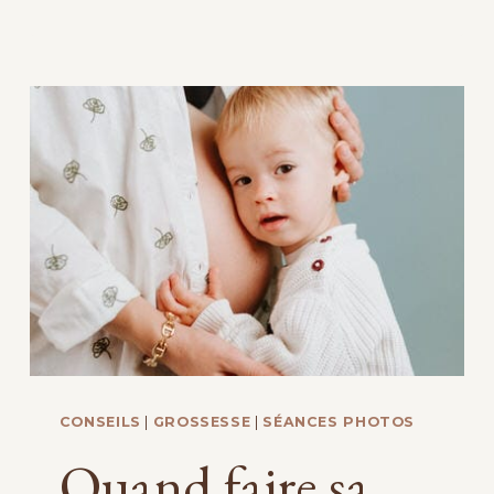
PHOTO
EN
FAMILLE
AVEC
DES
ENFANTS
QUI
BOUGENT
:
5
ASTUCES
CONSEILS
|
GROSSESSE
|
SÉANCES PHOTOS
Quand faire sa