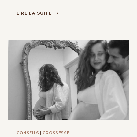
POURQUOI
LIRE LA SUITE
CHOISIR
UN
STUDIO
PHOTO
POUR
VOS
PHOTOS
DE
FAMILLE
À
GRENOBLE
?
CONSEILS
|
GROSSESSE