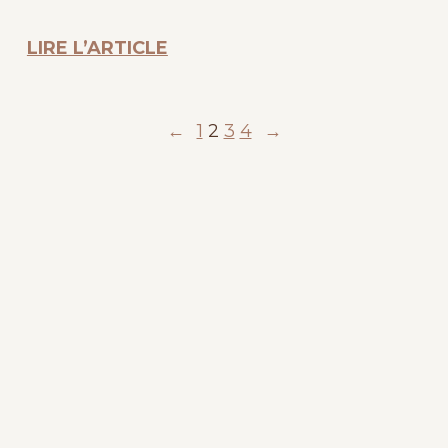
LIRE L’ARTICLE
←
1
2
3
4
→